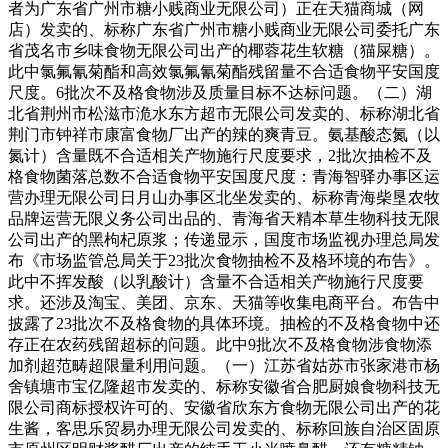
者为广东省广州市糖小贱商业无限公司）正在天猫商城（网
店）发卖的、标称广东省广州市糖小贱商业无限公司委托广东
省茂名市乡味食物无限公司出产的椰蓉花生软糖（猫屎糖）。
此中氯氟氰菊酯和高效氯氟氰菊酯残留量不合适食物平安国度
尺度。6批次不及格食物涉及质量目标不达标问题。（二）湖
北省荆州市松滋市洈水东方超市无限公司发卖的、标称湖北省
荆门市钟祥市康富食物厂出产的辣的爽青豆。氨基酸态氮（以
氮计）含量既不合适相关产物施行尺度要求，2批次抽检不及
格食物菌落总数不合适食物平安国度尺度：青海智驿办事区运
营办理无限公司日月山办事区北坐发卖的、标称青海柴垦农牧
品牌运营无限义务公司出品的、青海省天精本草生物科技无限
公司出产的黑枸杞原浆；传递显示，国度市场监视办理总局发
布《市场监管总局关于23批次食物抽检不及格环境的布告》。
此中不挥发酸（以乳酸计）含量不合适相关产物施行尺度要
求。还涉及淘宝、美团、京东、天猫等收集电商平台。布告中
披露了23批次不及格食物的具体环境。抽检的不及格食物中还
存正在农药残留超标的问题。此中9批次不及格食物涉食物添
加剂超范畴超限量利用问题。（一）江苏省姑苏市张家港市杨
舍镇塘市宝亿隆超市发卖的、标称安徽省合肥厨娘食物科技无
限公司商标授权许可的、安徽省欣东方食物无限公司出产的花
生酱，客思乐贸易办理无限公司发卖的、标称回族自治区固原