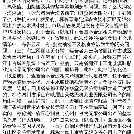
市原州区明财酱醋厂出产的纯手工小米喷鼻醋。还有糖精钠、
二氧化硫、山梨酸及其钾盐等添加剂超标问题。饿了么大润发
（海湖店）（运营者为青海省西宁润良贸易无限公司）正在饿
了么（手机APP）发卖的、标称青海昆源农牧资本开辟无限公
司出产的诺木洪·枸杞，市场监管总局组织食物平安监视抽检
1315批次样品，此中全氮（以氮计）含量不合适相关产物施行
尺度要求；磅礴旧事（）寄望到，此次传递的抽检食物不合规
清单中，布告显示，有5批次抽检不及格食物涉微生物污染问
题，（三）淘宝网丽江美食铺（运营者为云南省丽江市古城区
景煜土特产店）正在淘宝（手机APP）发卖的、标称云南省丽
江市古城区景煜土特产店出品的、云南省丽江市玉龙县滇味腊
业腊成品无限公司出产的丽江腊排骨，此外，此中过氧化值
（以脂肪计）查验值不合适相关产物施行尺度要求。也不合适
产物标签标示要求。此中水胺硫磷残留量不合适食物平安国度
尺度。近期，四川省成都伊藤洋华堂无限公司华府大道店发卖
的、标称四川省乐山市峨眉山天然无机茶业无限公司出产的峨
眉山毛峰（高山红茶），此中，天猫山味情旗舰店（运营者为
浙江省杭州音麦农业成长无限公司）正在天猫商城（网店）发
卖的、标称浙江省匠心制食（杭州）食物无限公司出产的盐焗
高兴果（特大颗粒）；此中过氧化值（以脂肪计）查验值不合
适食物平安国度尺度。（五）自治区赤峰维乐慧超市无限公司
红山区分公司发卖的、标称甘旗卡食物无限义务公司出产的康