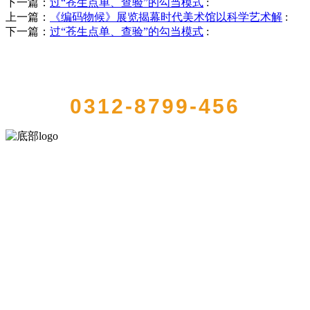
下一篇：
过“苍生点单、查验”的勾当模式
:
上一篇：
《编码物候》展览揭幕时代美术馆以科学艺术解
:
下一篇：
过“苍生点单、查验”的勾当模式
:
QUICK CONTACT US
0312-8799-456
河北金狮贵宾会-宾至如归-尊贵-显赫食品有限公司创建于1991年，是
经省级注册的大型农产品加工出口企业，注册资金2000万元，总资产1
亿多元。公司产品有速冻甜糯玉米，芦笋，青豆，草莓，花菜，青刀
豆，混合菜，胡萝卜等。
服务支持
关于我们