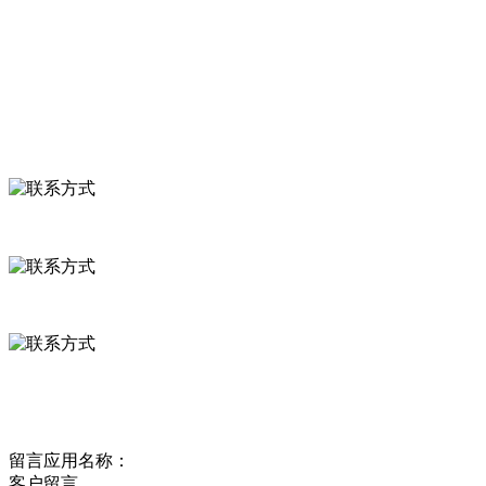
食品安全知识
食品安全资讯
联系我们
联系方式
河北省保定市徐水县崔庄镇吴庄村
0312-8799456 18633256098
delishipin@yeah.net
给我留言
留言应用名称：
客户留言