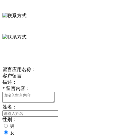
河北省保定市徐水县崔庄镇吴庄村
0312-8799456 18633256098
delishipin@yeah.net
给我留言
留言应用名称：
客户留言
描述：
*
留言内容：
姓名：
性别：
男
女