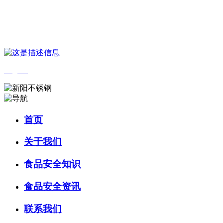
您好，欢迎来到 河北金狮贵宾会-宾至如归-尊贵-显赫食品 官方网
站！
English
首页
关于我们
食品安全知识
食品安全资讯
联系我们