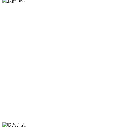
河北金狮贵宾会-宾至如归-尊贵-显赫食品有限公司创建于1991年，是
经省级注册的大型农产品加工出口企业，注册资金2000万元，总资产1
亿多元。公司产品有速冻甜糯玉米，芦笋，青豆，草莓，花菜，青刀
豆，混合菜，胡萝卜等。
服务支持
关于我们
食品安全知识
食品安全资讯
联系我们
联系方式