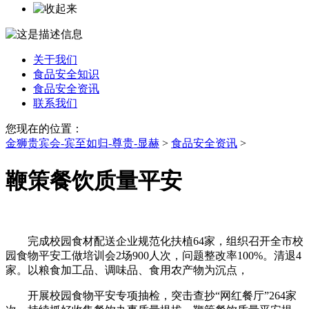
关于我们
食品安全知识
食品安全资讯
联系我们
您现在的位置：
金狮贵宾会-宾至如归-尊贵-显赫
>
食品安全资讯
>
鞭策餐饮质量平安
完成校园食材配送企业规范化扶植64家，组织召开全市校
园食物平安工做培训会2场900人次，问题整改率100%。清退4
家。以粮食加工品、调味品、食用农产物为沉点，
开展校园食物平安专项抽检，突击查抄“网红餐厅”264家