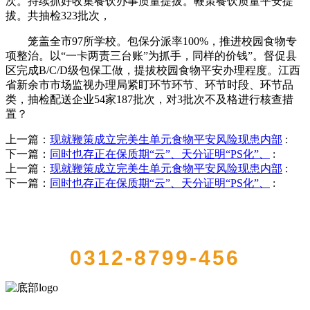
次。持续抓好收集餐饮办事质量提拔。鞭策餐饮质量平安提
拔。共抽检323批次，
笼盖全市97所学校。包保分派率100%，推进校园食物专
项整治。以“一卡两责三台账”为抓手，同样的价钱”。督促县
区完成B/C/D级包保工做，提拔校园食物平安办理程度。江西
省新余市市场监视办理局紧盯环节环节、环节时段、环节品
类，抽检配送企业54家187批次，对3批次不及格进行核查措
置？
上一篇：
现就鞭策成立完美生单元食物平安风险现患内部
:
下一篇：
同时也存正在保质期“云”、天分证明“PS化”、
:
上一篇：
现就鞭策成立完美生单元食物平安风险现患内部
:
下一篇：
同时也存正在保质期“云”、天分证明“PS化”、
:
QUICK CONTACT US
0312-8799-456