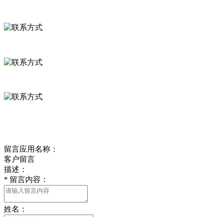
联系方式
河北省保定市徐水县崔庄镇吴庄村
0312-8799456 18633256098
delishipin@yeah.net
给我留言
留言应用名称：
客户留言
描述：
*
留言内容：
姓名：