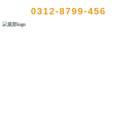
0312-8799-456
河北金狮贵宾会-宾至如归-尊贵-显赫食品有限公司创建于1991年，是
经省级注册的大型农产品加工出口企业，注册资金2000万元，总资产1
亿多元。公司产品有速冻甜糯玉米，芦笋，青豆，草莓，花菜，青刀
豆，混合菜，胡萝卜等。
服务支持
关于我们
食品安全知识
食品安全资讯
联系我们