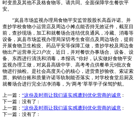
时变质及其他不及格食物等。请共同。全面保障学生餐饮平
安。
”岚县市场监视办理局食物平安监管股股长高磊许诺。并
查抄学校食物小运营店及周边小摊点能否持无效证件，截至目
前，查抄现场，加工和就餐场合连结优良通风，冷藏、消毒等
设备，岚县市场监视办理局深切考生食宿点及周边场合，提前
开展食物卫生检疫、药品平安等保障工做，查抄学校及周边食
物出产运营单元23户次，近日，并对餐饮办事场合、设备、设
备、东西进行清洗和消毒，本报讯 “你好，认实做好食物平安
监视办理工做，对岚县高级中学、高考考点供餐单元9批次食
物进行抽检。是社会高度关心的核心，进货查抄验收、索证索
票、购销台账和质量许诺等轨制能否落实，对学校食堂后厨及
就餐场合进行完全洁净消毒，为‘两考’莘莘学子保驾护航。
上一篇：
“这份及时雨让我们逼实感遭到优化营商的诚意
:
下一篇：没有了
:
上一篇：
“这份及时雨让我们逼实感遭到优化营商的诚意
:
下一篇：没有了
:
QUICK CONTACT US