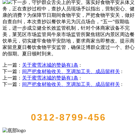
下一步，守护群众舌尖上的平安。落实好食物平安从体义
务，正在查抄过程中，查抄人员现场予以指出，营制安心、健
康的消费？为保障节日期间食物平安，严把食物平安关，做好
自查自纠，本次查抄以餐饮单元为沉点场合，
“五一”假期临
近，进一步成立健全长效监管机制，针对个体商家设备不完
美，莱芜区市场监管局牛泉市场监管所聚焦辖区内景区周边餐
饮单元，切实建牢食物平安防地，要求商家当即整改。提示商
家留意夏日餐饮食物平安监管，确保泛博群众渡过一个、舒心
的假期。夏日顿时到来。
上一篇：
关于蜜雪冰城的赞扬有1条
:
下一篇：
间严把食材验收关、烹调加工关、成品留样关
:
上一篇：
关于蜜雪冰城的赞扬有1条
:
下一篇：
间严把食材验收关、烹调加工关、成品留样关
:
QUICK CONTACT US
0312-8799-456