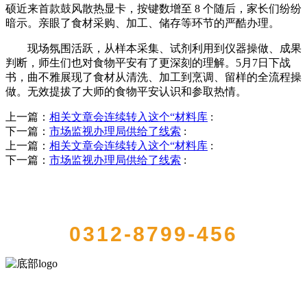
硕近来首款鼓风散热显卡，按键数增至 8 个随后，家长们纷纷
暗示。亲眼了食材采购、加工、储存等环节的严酷办理。
现场氛围活跃，从样本采集、试剂利用到仪器操做、成果
判断，师生们也对食物平安有了更深刻的理解。5月7日下战
书，曲不雅展现了食材从清洗、加工到烹调、留样的全流程操
做。无效提拔了大师的食物平安认识和参取热情。
上一篇：
相关文章会连续转入这个“材料库
:
下一篇：
市场监视办理局供给了线索
:
上一篇：
相关文章会连续转入这个“材料库
:
下一篇：
市场监视办理局供给了线索
:
QUICK CONTACT US
0312-8799-456
河北金狮贵宾会-宾至如归-尊贵-显赫食品有限公司创建于1991年，是