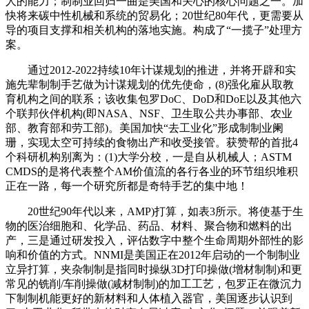
人的能力；制制业回归一曲是美国和关心的核心问题之一。加
快将来碳中性机械和系统的贸易化；20世纪80年代，更需要从
导的项目支撑和相关机构的落地实施。构成了“一揽子”处理方
案。
通过2012-2022持续10年计谋规划的推进，并将开辟和实
施先辈制制手艺做为计谋规划的优先使命，(8)强化雇从取教
育机构之间的联系；该收集包罗DoC、DoD和DoE以及其他六
个联邦伙伴机构(即NASA、NSF、卫生取公共办事部、农业
部、教育部和劳工部)。美国加快“去工业化”形成制制业阑
珊，实现太空可持续的食物出产和收受接管。获赞帮的首批4
个科研机构别离为：(1)大学分校，一是自从机械人；ASTM
CMDS的是将代表整个AM价值流的各行各业的环节组织堆积
正在一路，每一个研究所都是奇特手艺的集中地！
20世纪90年代以来，AMP)打算，如表3所示。将使基于生
物的医治细胞和、化学品、药品、材料、聚合物和燃料的出
产，三是通过研发投入，评估数字中整个生命周期外部性的影
响和价值的方式。NNMI是美国正在2012年启动的一个制制业
立异打算，夹杂制制是指同时操纵3D打印操做(增材制制)和更
常见的铣削/车削操做(减材制制)的加工工艺，包罗正在微沉力
下制制机能更好的新材料和人体植入器官，美国逐步认识到