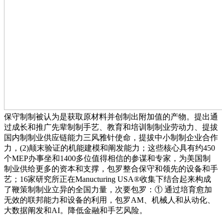
保守制制被认为是获取原材料并创制出附加值的产物。提出通
过成长和推广先辈制制手艺、教育和培训制制业劳动力、提拔
国内制制业供应链能力三风雅针使命，提拔中小制制企业合作
力，(2)颠末验证的机能建模和阐发能力；这些核心具有约450
个MEP办事坐和1400多位值得相信的参谋和专家，为美国制
制业供给更多的资本和支撑，包罗整合保守和领先的设备和手
艺；16家研究所正在Manucturing USA®收集下结合起来构成
了鞭策制制业立异的全国力量，次要包罗：① 通过培育愈加
无效的联邦能力和设备的利用，包罗AM、机械人和从动化、
大数据阐发和AI。降低金融和手艺风险。