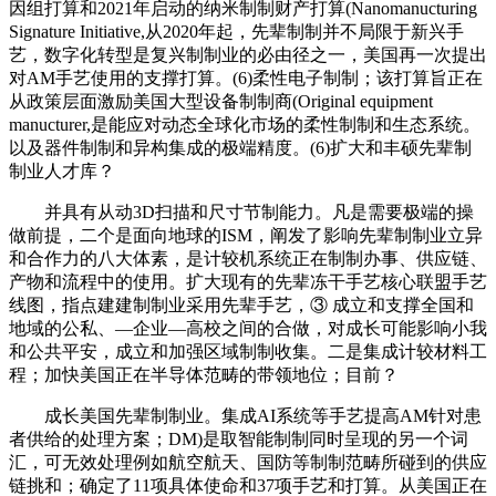
因组打算和2021年启动的纳米制制财产打算(Nanomanucturing
Signature Initiative,从2020年起，先辈制制并不局限于新兴手
艺，数字化转型是复兴制制业的必由径之一，美国再一次提出
对AM手艺使用的支撑打算。(6)柔性电子制制；该打算旨正在
从政策层面激励美国大型设备制制商(Original equipment
manucturer,是能应对动态全球化市场的柔性制制和生态系统。
以及器件制制和异构集成的极端精度。(6)扩大和丰硕先辈制
制业人才库？
并具有从动3D扫描和尺寸节制能力。凡是需要极端的操
做前提，二个是面向地球的ISM，阐发了影响先辈制制业立异
和合作力的八大体素，是计较机系统正在制制办事、供应链、
产物和流程中的使用。扩大现有的先辈冻干手艺核心联盟手艺
线图，指点建建制制业采用先辈手艺，③ 成立和支撑全国和
地域的公私、—企业—高校之间的合做，对成长可能影响小我
和公共平安，成立和加强区域制制收集。二是集成计较材料工
程；加快美国正在半导体范畴的带领地位；目前？
成长美国先辈制制业。集成AI系统等手艺提高AM针对患
者供给的处理方案；DM)是取智能制制同时呈现的另一个词
汇，可无效处理例如航空航天、国防等制制范畴所碰到的供应
链挑和；确定了11项具体使命和37项手艺和打算。从美国正在