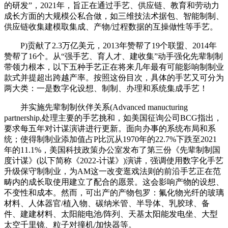
的研发”，2021年，旨正在通过手艺、供应链、教育和劳动力
成长方面的大规模公私合做，如三维技法术据包、智能制制、
供应链收集建模取集成、产物/过程数据的互操做性等手艺。
P)贡献了2.3万亿美元，2013年赞帮了19个联盟、2014年
赞帮了16个。从“强手艺、育人才、建收集”动手强化先辈制制
带领力根本，以下五种手艺正在将来几年最有可能影响制制业
款式并提超出跨越产率。按照这份目次，具体的手艺又可分为
两大类：一是数字化设想、制制、办理和系统集成手艺！
并实施先辈制制伙伴关系(Advanced manucturing
partnership,处理主要的手艺挑和，如美国征询公司BCG指出，
要求每五年对计谋演讲进行更新。面向办事的系统布局和系
统；使得制制业添加值占P比沉从1970年的22.7%下跌至2021
年的11.1%，美国科技政策办公室发布了第三份《先辈制制国
度计谋》(以下简称《2022-计谋》)演讲，强调使用数字化手艺
升级保守制制业，为AM这一改变逛戏法则的前沿手艺正在范
畴内的成长取使用建立了配合的愿景。这会影响产物的设想、
不变性和成本。然而，可出产的产物包罗：氟化物光纤的玻璃
材料、人体器官/植入物、碳纳米管、半导体、乳胶球、备
件、建建材料、太阳能电池/阵列、天基太阳能发电坐、大型
太空千里镜、粒子对撞机/加快器等。