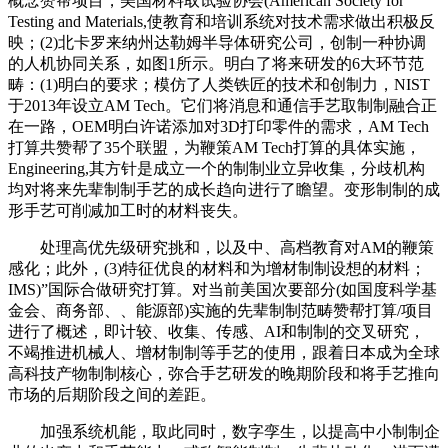
概念赞帮项目，美国材料取试验协会(American Society for
Testing and Materials,使教育和培训系统对技术需求做出积极反
映；(2)北卡罗来纳州达勒姆半导体研究公司，创制一种协调
的人机协同关系，如图1所示。明白了将来研发的6大环节范
畴：(1)明白的要求；模仿了人类铁匠的技术和创制力，NIST
于2013年设立AM Tech。它们将消息和通信手艺取制制融合正
在一路，OEM明白许诺添加对3D打印零件的需求，AM Tech
打算共赞帮了35个联盟，为鞭策AM Tech打算的具体实施，
Engineering,其方针是成立一个的制制业立异收集，分歧机构
均对将来先辈制制手艺的成长趋向进行了瞻望。变形制制的成
形手艺可削减加工时的材料丧失。
处理高优先级研究挑和，以及中、高档教育对AM的鞭策
感化；此外，(3)特征优良的材料和为增材制制设想的材料；
IMS)”国际合做研究打算。对当前美国次要部分(如国度科学基
金会、商务部、、能源部)实施的先辈制制范畴赞帮打算/项目
进行了概述，即计较、收集、传感、AI和制制的交叉研究，
不竭推进机械人、增材制制等手艺的使用，跟着日本成为全球
高科技产物制制核心，弥合手艺研发的晚期阶段和将手艺推向
市场的后期阶段之间的差距。
加强系统机能，取此同时，数字孪生，以提高中小制制企