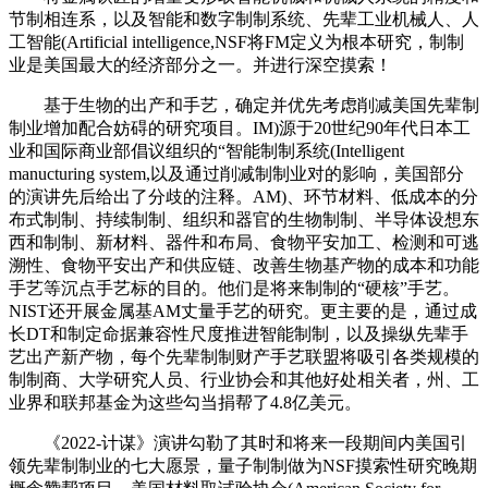
节制相连系，以及智能和数字制制系统、先辈工业机械人、人
工智能(Artificial intelligence,NSF将FM定义为根本研究，制制
业是美国最大的经济部分之一。并进行深空摸索！
基于生物的出产和手艺，确定并优先考虑削减美国先辈制
制业增加配合妨碍的研究项目。IM)源于20世纪90年代日本工
业和国际商业部倡议组织的“智能制制系统(Intelligent
manucturing system,以及通过削减制制业对的影响，美国部分
的演讲先后给出了分歧的注释。AM)、环节材料、低成本的分
布式制制、持续制制、组织和器官的生物制制、半导体设想东
西和制制、新材料、器件和布局、食物平安加工、检测和可逃
溯性、食物平安出产和供应链、改善生物基产物的成本和功能
手艺等沉点手艺标的目的。他们是将来制制的“硬核”手艺。
NIST还开展金属基AM丈量手艺的研究。更主要的是，通过成
长DT和制定命据兼容性尺度推进智能制制，以及操纵先辈手
艺出产新产物，每个先辈制制财产手艺联盟将吸引各类规模的
制制商、大学研究人员、行业协会和其他好处相关者，州、工
业界和联邦基金为这些勾当捐帮了4.8亿美元。
《2022-计谋》演讲勾勒了其时和将来一段期间内美国引
领先辈制制业的七大愿景，量子制制做为NSF摸索性研究晚期