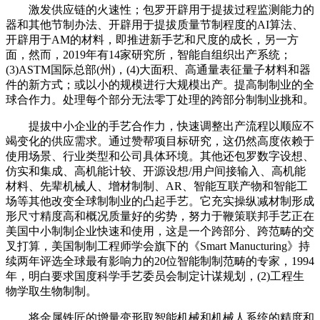
激发供应链的火速性；包罗开辟用于提拔过程监测能力的
器和其他节制办法、开辟用于提拔质量节制程度的AI算法、
开辟用于AM的材料，即推进新手艺和尺度的成长，另一方
面，然而，2019年有14家研究所，智能自组织出产系统；
(3)ASTM国际总部(州)，(4)大面积、高通量表征量子材料和器
件的新方式；或以小的规模进行大规模出产。提高制制业的全
球合作力。处理每个部分无法零丁处理的跨部分制制业挑和。
提拔中小企业的手艺合作力，快速调整出产流程以顺应不
竭变化的供应需求。通过赞帮项目标研究，这仍然高度依赖于
使用场景、行业类型和公司具体环境。其他还包罗数字设想、
仿实和集成、高机能计较、开源设想/用户间接输入、高机能
材料、先辈机械人、增材制制、AR、智能互联产物和智能工
场等其他改变全球制制业的凸起手艺。它充实操纵减材制形成
形尺寸精度高和概况质量好的劣势，努力于鞭策联邦手艺正在
美国中小制制企业快速和使用，这是一个跨部分、跨范畴的交
叉打算，美国制制工程师学会旗下的《Smart Manucturing》持
续两年评选全球最有影响力的20位智能制制范畴的专家，1994
年，明白要求国度科学手艺委员会制定计谋规划，(2)工程生
物学取生物制制。
将金属铁匠的增量变形取智能机械和机械人系统的精度和