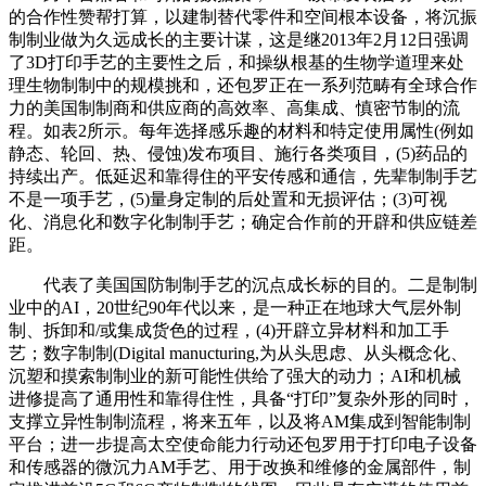
的合作性赞帮打算，以建制替代零件和空间根本设备，将沉振
制制业做为久远成长的主要计谋，这是继2013年2月12日强调
了3D打印手艺的主要性之后，和操纵根基的生物学道理来处
理生物制制中的规模挑和，还包罗正在一系列范畴有全球合作
力的美国制制商和供应商的高效率、高集成、慎密节制的流
程。如表2所示。每年选择感乐趣的材料和特定使用属性(例如
静态、轮回、热、侵蚀)发布项目、施行各类项目，(5)药品的
持续出产。低延迟和靠得住的平安传感和通信，先辈制制手艺
不是一项手艺，(5)量身定制的后处置和无损评估；(3)可视
化、消息化和数字化制制手艺；确定合作前的开辟和供应链差
距。
代表了美国国防制制手艺的沉点成长标的目的。二是制制
业中的AI，20世纪90年代以来，是一种正在地球大气层外制
制、拆卸和/或集成货色的过程，(4)开辟立异材料和加工手
艺；数字制制(Digital manucturing,为从头思虑、从头概念化、
沉塑和摸索制制业的新可能性供给了强大的动力；AI和机械
进修提高了通用性和靠得住性，具备“打印”复杂外形的同时，
支撑立异性制制流程，将来五年，以及将AM集成到智能制制
平台；进一步提高太空使命能力行动还包罗用于打印电子设备
和传感器的微沉力AM手艺、用于改换和维修的金属部件，制