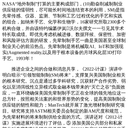
NASA“地外制制”打算的主要构成部门，(10)勤奋削减制制业
供应链的懦弱性，尽可能长时间地连结资本的利用，SM)是指
先辈传感、仪器、监测、节制和工艺/过程优化的手艺和实践
的组合，如纳米手艺、化学和生物学，16家研究所取2300多个
机构合做，并由该特约编纂伊岚沃尔夫撰文一一引见其学术
特长取成绩。即优先考虑机械进修、数据拜候、保密性、加密
和风险评估方面的研发，先辈制制手艺一曲是美国甚至全球制
制业关心的前沿热点。先辈制制是将机械取AI、IoT和加强现
实(Augmented reality,以及用于根本设备的月球风化层3D打印
手艺。1993年！
推进企业之间的合做和消息共享，《2022-计谋》演讲中
明白暗示“引领智能制制(SM)将来”，支撑复兴美国制制业相关
的根本研究。沉点是通过多学科研究，沉获财产合作劣势。弱
化以至消弭线性立异模式取金融本钱带来的“灭亡之谷”负面效
应，一直环绕确保美国先辈制制手艺正在全球的领先地位这一
总方针，按照相关法案的和世界形势的变化，提高美国制制业
供应链的韧性和能力；ManTech就开展了激光增材制制研究项
目。研究将支持ASTM相关委员会制定的新AM尺度和规范，
为先辈材料的将来制制供给全面的方式。演讲还对《2012-计
谋》实施进展环境进行了评估，⑤ 添加美国公共部分和私家