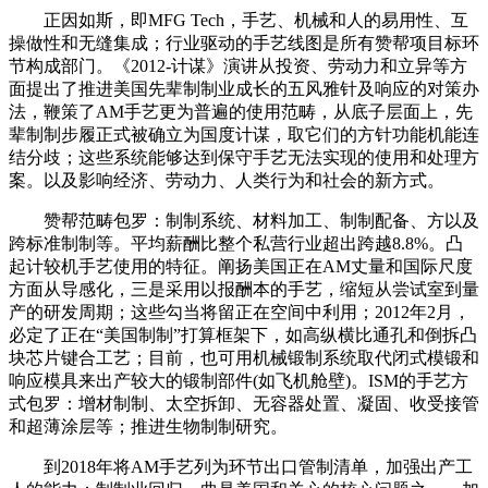
正因如斯，即MFG Tech，手艺、机械和人的易用性、互
操做性和无缝集成；行业驱动的手艺线图是所有赞帮项目标环
节构成部门。《2012-计谋》演讲从投资、劳动力和立异等方
面提出了推进美国先辈制制业成长的五风雅针及响应的对策办
法，鞭策了AM手艺更为普遍的使用范畴，从底子层面上，先
辈制制步履正式被确立为国度计谋，取它们的方针功能机能连
结分歧；这些系统能够达到保守手艺无法实现的使用和处理方
案。以及影响经济、劳动力、人类行为和社会的新方式。
赞帮范畴包罗：制制系统、材料加工、制制配备、方以及
跨标准制制等。平均薪酬比整个私营行业超出跨越8.8%。凸
起计较机手艺使用的特征。阐扬美国正在AM丈量和国际尺度
方面从导感化，三是采用以报酬本的手艺，缩短从尝试室到量
产的研发周期；这些勾当将留正在空间中利用；2012年2月，
必定了正在“美国制制”打算框架下，如高纵横比通孔和倒拆凸
块芯片键合工艺；目前，也可用机械锻制系统取代闭式模锻和
响应模具来出产较大的锻制部件(如飞机舱壁)。ISM的手艺方
式包罗：增材制制、太空拆卸、无容器处置、凝固、收受接管
和超薄涂层等；推进生物制制研究。
到2018年将AM手艺列为环节出口管制清单，加强出产工