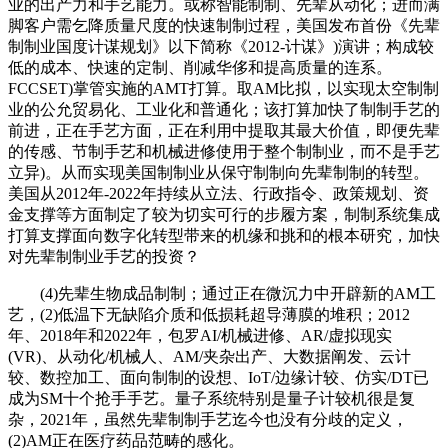
业的出产力和手艺能力。或称智能制制、先辈从动化；进而满
脚客户需乞降质量尺度的快速制制过程，美国发布首份《先辈
制制业国度计谋规划》以下简称《2012-计谋》)演讲；构成较
低的成本、快速的定制、削减华侈和提高质量的连系。
FCCSET)掌管实施的AMT打算。取AM比拟，以实现太空制制
业的公允贸易化、工业化和普通化；该打算加快了制制手艺的
前进，正在手艺方面，正在利用中提取其最大价值，即便先辈
的传感、节制手艺和机械进修使用于整个制制业，而不是手艺
立异)。从而实现美国制制业从保守制制向先辈制制的转型。
美国从2012年-2022年持续从立法、行政指令、政策规划、资
金支撑等方面制定了较为切实可行的步履方案，制制系统集成
打算支撑面向数字化转型带来的机缘和挑和的根本研究，加快
对先辈制制业手艺的投资？
(4)先辈生物成品制制；通过正在微沉力中开辟新的AM工
艺，(2)低温下无缺陷介质和低损耗超导薄膜的堆积；2012
年、2018年和2022年，包罗AI/机械进修、AR/虚拟现实
(VR)、从动化/机械人、AM/夹杂出产、大数据阐发、云计
较、数控加工、面向制制的设想、IoT/边缘计较、仿实/DT已
成为SM十个抢手手艺。量子系统特别是量子计较机很是复
杂，2021年，虽然先辈制制手艺迄今也没有分歧的定义，
(2)AM正在医疗药品范畴的感化。