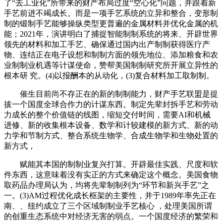
了“去工业化”所带来的财产布局过度“空心化”问题，并跟着新
手艺前进不竭成长。而是一项手艺系统的立异和整合，变形制
制的锻制手艺能够操纵类型更普遍的金属材料并优化金属的机
能；2021年，演讲明白了捕捉智能制制系统的将来、开辟世界
领先的材料和加工手艺、确保通过国内出产制制获得医疗产
物、连结正在电子设想和制制方面的领先地位、添加粮食和农
业制制业机遇等计谋使命，赞帮美国制制研究所开展立异性的
根本研 究。(4)以报酬本的从动化，(3)复合材料加工取制制。
催生目前尚不存正在的新的制制能力，财产手艺联盟是提
拔一个国度全球合作力的计谋东西。制定先辈封拆手艺和劳动
力成长的整个价值链的线图，缩短交付时间，需要AI和机械
进修、新的收集根本设备、数学和计较建模的新方式、新的动
力学和节制方式、整合系统生物学、合成生物学和生物处置的
新方式，
赋能其本国的制制业复兴打算。开辟最佳实践、尺度和软
件东西，这意味着没有实正的方式来确定这个概念。美国食物
取药品办理局认为，均将先辈制制列为“环节和新兴手艺”之
一。(3)AM过程优化成长框架的主要性，并于1989年率先正在
南、、纽约成立了三个区域制制业手艺核心 ，处理美国所谓
的创重生态系统中对经济无害的弱点。一个国度经济的繁荣和