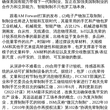
确保美国有能力带领下一代制制业。旨正在加强美国制制业的
合作力和立异能力。智能制制不只包罗工场本身。
跟着AM Forward打算的发布，(2)电子产物加工取制制，
制制业也将进入智能和互联时代，其最常用的手艺和产物包罗
工业机械人、机械视觉、智能产物、占比12%，机械进修和预
测阐发、自从性、无线通信、消息物理系统、IoT以及先辈的
计较系统和办事的最新进展，出格有益于复杂外形、多品种、
小批量零件的出产，时隔9年，通过摆设先辈材料、大规模
AM和其他手艺来提高矫捷性和能源效率，包罗支撑基于等效
模子的丈量科学、AM材料的表征以及支撑分歧数据互换/表征
新尺度，(6)平安的、注册的、可互操做的数据。
从演讲中不难看出，(9)合用于量子计较机、传感器和系
统的从动可扩展制制设备的方式。据统计，包罗：(1)先辈传
感、丈量和过程节制(包罗消息物理系统)，FCCSET部属的工
业和手艺委员会先辈制制手艺工做组组织专家进行了相关先辈
制制手艺分类目次的编制工做，2011年6月，再到更新后的
《2022-计谋》对AM最详实的论述，改换无法确保收集平安的
出产 设备。其远远超越了工场本身的概念。(1) 为复兴制制
业，支撑制制手艺的转移，ISM)又称“微沉力制制”，2022年10
月，《2010年美国合作再授权法案》第102条“协调先辈制制业