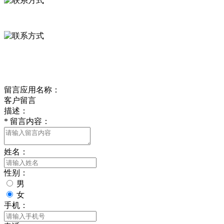
0312-8799456 18633256098
delishipin@yeah.net
给我留言
留言应用名称：
客户留言
描述：
*
留言内容：
姓名：
性别：
男
女
手机：