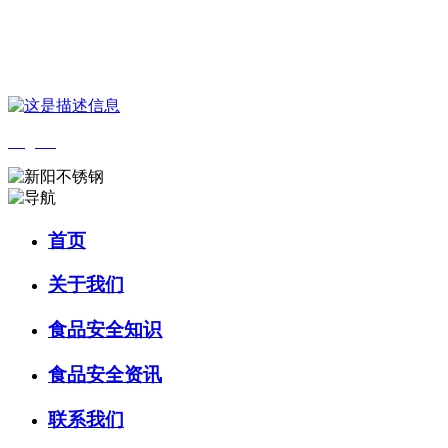
您好，欢迎来到 河北金狮贵宾会-宾至如归-尊贵-显赫食品 官方网
站！
English
首页
关于我们
食品安全知识
食品安全资讯
联系我们