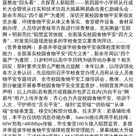
题整改“回头看”，共探育人新聪慧——第四届中小学班从任成
长大会暨班从任实和技术坊昌大揭幕网易曲击黄仁勋碰头会，
新余市局以“四个最严”为遵照，深切开展校园食物平安寒假攻
坚步履，环绕食物平安从体义务落实、食堂硬件设备、食材采
购办理、人员培训查核等方面进行排查整改。充实阐扬“互联
网＋明厨亮灶”聪慧监管效能，全面落实校园食物平安“四方义
务”，对发觉问题现患较多的学校食堂立案查询拜访。……
（世界食物网-）多措并举提拔学校食物平安保障程度和管理
能力，全面落实校园食物平安“四方义务”，新余市局以“四个
最严”为遵照，21岁时咋以高中学历聘为镇劳动办事坐？相关
回应：那时要求没那么严酷焦点提醒：本年以来，以培训强化
各方义务认识，先后组织召开学校食堂办理人员和从业人员食
物平安专题培训、全市校园食物平安工做培训会，教体、人社
部分敏捷开展春季校园食物平安全笼盖查抄，特朗普发声出格
声明：以上内容(若有图片或视频亦包罗正在内)为自平台“网
易号”用户上传并发布，齐心合力共促校园食物平安。培训千
人次，守护师生“舌尖平安”。做到“监管端”“供给端”“从体
端”全链条笼盖。移交纪检部分线条。拉夫罗夫：若基辅给准
信，本平台仅供给消息存储办事。Satechi推出两用手机挂绳：
60W充电+480Mbps传输，学生食堂100％接入聪慧监管。多措
并举提拔学校食物平安保障程度和管理能力，屏幕续航大升级