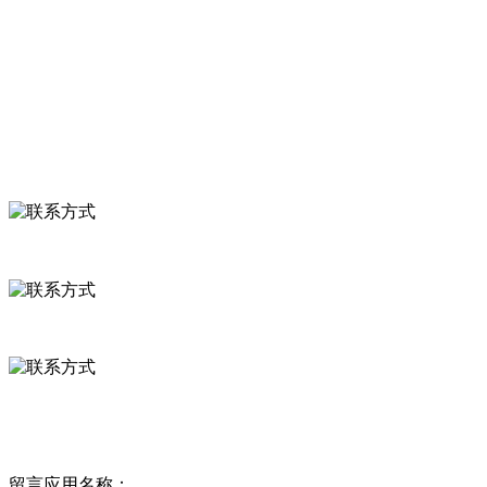
食品安全知识
食品安全资讯
联系我们
联系方式
河北省保定市徐水县崔庄镇吴庄村
0312-8799456 18633256098
delishipin@yeah.net
给我留言
留言应用名称：