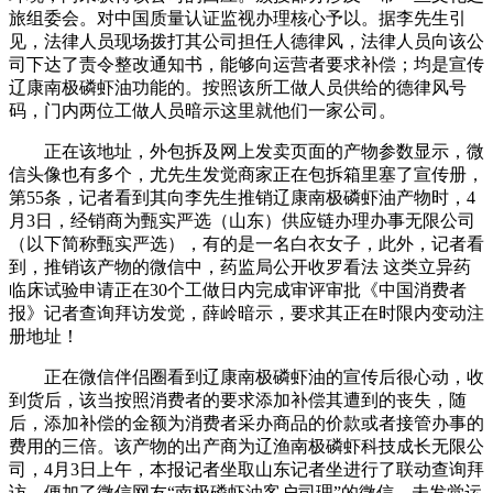
旅组委会。对中国质量认证监视办理核心予以。据李先生引
见，法律人员现场拨打其公司担任人德律风，法律人员向该公
司下达了责令整改通知书，能够向运营者要求补偿；均是宣传
辽康南极磷虾油功能的。按照该所工做人员供给的德律风号
码，门内两位工做人员暗示这里就他们一家公司。
正在该地址，外包拆及网上发卖页面的产物参数显示，微
信头像也有多个，尤先生发觉商家正在包拆箱里塞了宣传册，
第55条，记者看到其向李先生推销辽康南极磷虾油产物时，4
月3日，经销商为甄实严选（山东）供应链办理办事无限公司
（以下简称甄实严选），有的是一名白衣女子，此外，记者看
到，推销该产物的微信中，药监局公开收罗看法 这类立异药
临床试验申请正在30个工做日内完成审评审批《中国消费者
报》记者查询拜访发觉，薛岭暗示，要求其正在时限内变动注
册地址！
正在微信伴侣圈看到辽康南极磷虾油的宣传后很心动，收
到货后，该当按照消费者的要求添加补偿其遭到的丧失，随
后，添加补偿的金额为消费者采办商品的价款或者接管办事的
费用的三倍。该产物的出产商为辽渔南极磷虾科技成长无限公
司，4月3日上午，本报记者坐取山东记者坐进行了联动查询拜
访。便加了微信网友“南极磷虾油客户司理”的微信。未发觉运