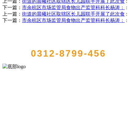
上一篇：
街道的晨曦社区取辖区长儿园联手开展了此次食
:
下一篇：
市余杭区市场监管局食物出产监管科科长杨涛：
:
上一篇：
街道的晨曦社区取辖区长儿园联手开展了此次食
:
下一篇：
市余杭区市场监管局食物出产监管科科长杨涛：
:
QUICK CONTACT US
0312-8799-456
河北金狮贵宾会-宾至如归-尊贵-显赫食品有限公司创建于1991年，是
经省级注册的大型农产品加工出口企业，注册资金2000万元，总资产1
亿多元。公司产品有速冻甜糯玉米，芦笋，青豆，草莓，花菜，青刀
豆，混合菜，胡萝卜等。
服务支持
关于我们